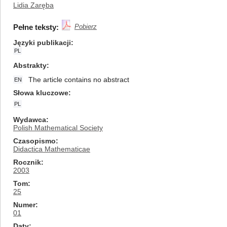
Lidia Zaręba
Pełne teksty:
Pobierz
Języki publikacji
PL
Abstrakty
The article contains no abstract
EN
Słowa kluczowe
PL
Wydawca
Polish Mathematical Society
Czasopismo
Didactica Mathematicae
Rocznik
2003
Tom
25
Numer
01
Daty