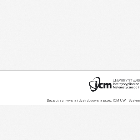
Baza utrzymywana i dystrybuowana przez
ICM UW
| System