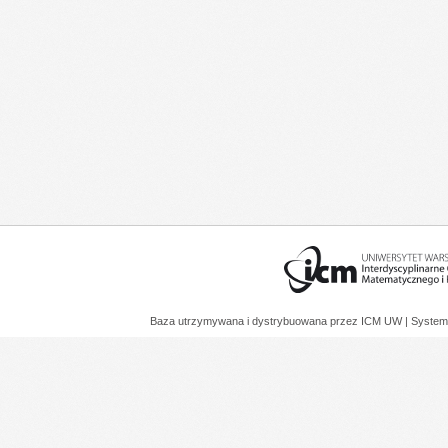
Baza utrzymywana i dystrybuowana przez
ICM UW
| System