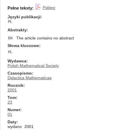
Pełne teksty:
Pobierz
Języki publikacji
PL
Abstrakty
The article contains no abstract
EN
Słowa kluczowe
PL
Wydawca
Polish Mathematical Society
Czasopismo
Didactica Mathematicae
Rocznik
2001
Tom
23
Numer
01
Daty
wydano
2001