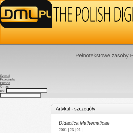
Pełnotekstowe zasoby P
Szukaj
Przeglądaj
Pomoc
O nas
test
Artykuł - szczegóły
Didactica Mathematicae
2001
|
23
|
01
|