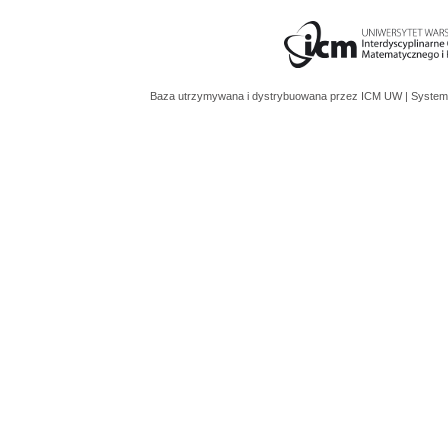
Baza utrzymywana i dystrybuowana przez
ICM UW
| System