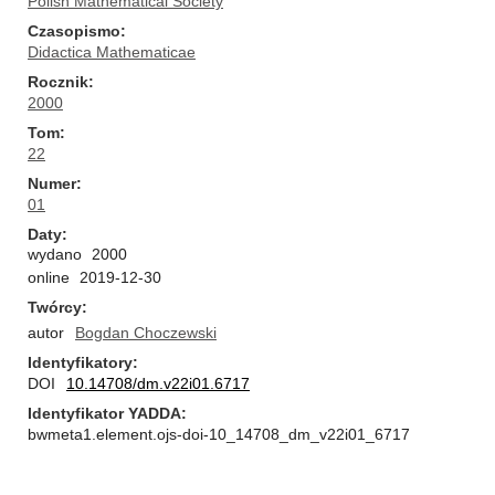
Polish Mathematical Society
Czasopismo
Didactica Mathematicae
Rocznik
2000
Tom
22
Numer
01
Daty
wydano
2000
online
2019-12-30
Twórcy
autor
Bogdan Choczewski
Identyfikatory
DOI
10.14708/dm.v22i01.6717
Identyfikator YADDA
bwmeta1.element.ojs-doi-10_14708_dm_v22i01_6717