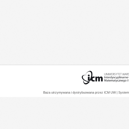
Baza utrzymywana i dystrybuowana przez
ICM UW
| System