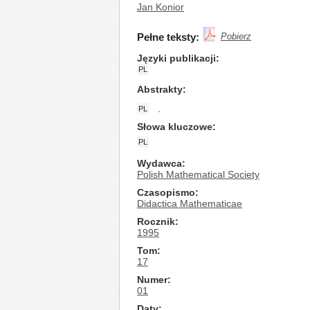
Jan Konior
Pełne teksty:
Pobierz
Języki publikacji
PL
Abstrakty
.
PL
Słowa kluczowe
PL
Wydawca
Polish Mathematical Society
Czasopismo
Didactica Mathematicae
Rocznik
1995
Tom
17
Numer
01
Daty