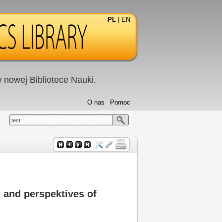
PL
|
EN
nowej Bibliotece Nauki.
O nas
Pomoc
test
e and perspektives of