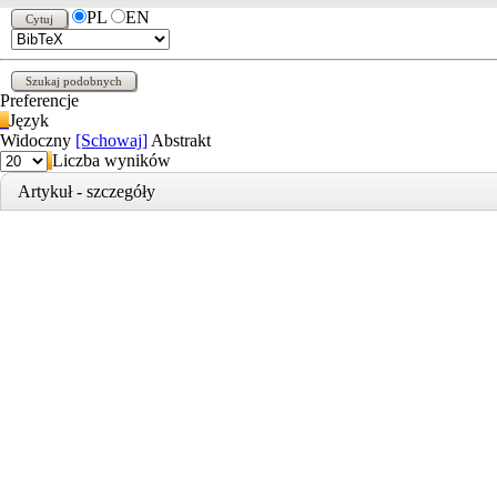
PL
EN
Preferencje
Język
Widoczny
[Schowaj]
Abstrakt
Liczba wyników
Artykuł - szczegóły