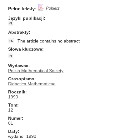
Pełne teksty:
Pobierz
Języki publikacji
PL
Abstrakty
The article contains no abstract
EN
Słowa kluczowe
PL
Wydawca
Polish Mathematical Society
Czasopismo
Didactica Mathematicae
Rocznik
1990
Tom
12
Numer
01
Daty
wydano
1990