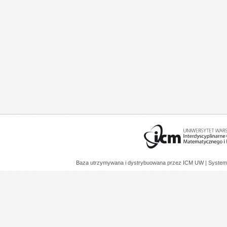
Baza utrzymywana i dystrybuowana przez
ICM UW
| System