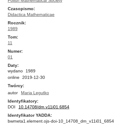
Polish Mathematical Society
Czasopismo
Didactica Mathematicae
Rocznik
1989
Tom
11
Numer
01
Daty
wydano
1989
online
2019-12-30
Twórcy
autor
Maria Legutko
Identyfikatory
DOI
10.14708/dm.v11i01.6854
Identyfikator YADDA
bwmeta1.element.ojs-doi-10_14708_dm_v11i01_6854