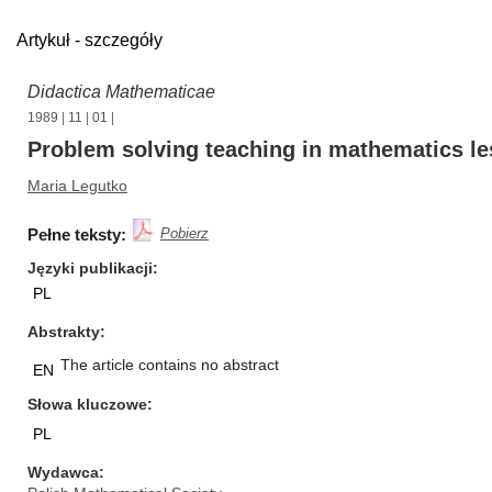
Artykuł - szczegóły
Didactica Mathematicae
1989
|
11
|
01
|
Problem solving teaching in mathematics l
Maria Legutko
Pełne teksty:
Pobierz
Języki publikacji
PL
Abstrakty
The article contains no abstract
EN
Słowa kluczowe
PL
Wydawca