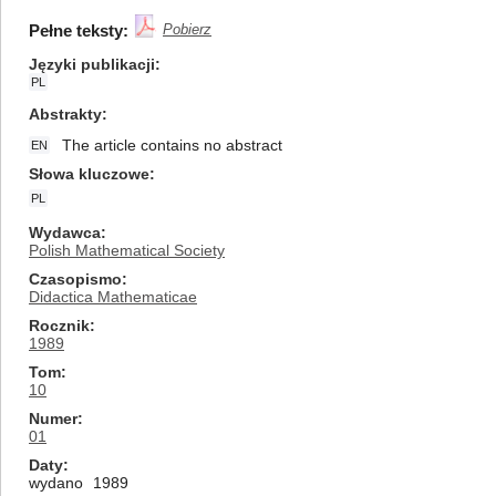
Pełne teksty:
Pobierz
Języki publikacji
PL
Abstrakty
The article contains no abstract
EN
Słowa kluczowe
PL
Wydawca
Polish Mathematical Society
Czasopismo
Didactica Mathematicae
Rocznik
1989
Tom
10
Numer
01
Daty
wydano
1989