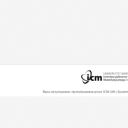
Baza utrzymywana i dystrybuowana przez
ICM UW
| System