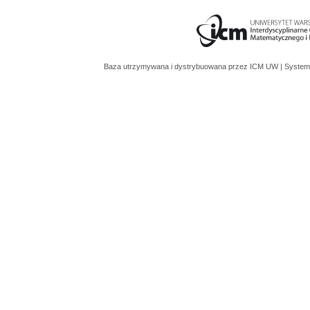
Baza utrzymywana i dystrybuowana przez
ICM UW
| System