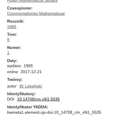
Polish Mathematical Society
Czasopismo
Commentationes Mathematicae
Rocznik
1965
Tom
9
Numer
1
Daty
wydano
1965
online
2017-12-21
Twórcy
autor
W. Leksiński
Identyfikatory
DOI
10.14708/cm.v9i1.5535
Identyfikator YADDA
bwmeta1.element.ojs-doi-10_14708_cm_v9i1_5535