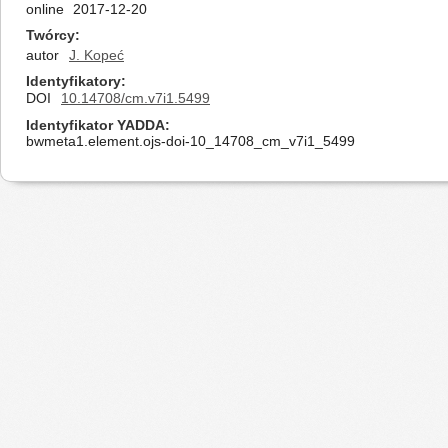
online
2017-12-20
Twórcy
autor
J. Kopeć
Identyfikatory
DOI
10.14708/cm.v7i1.5499
Identyfikator YADDA
bwmeta1.element.ojs-doi-10_14708_cm_v7i1_5499