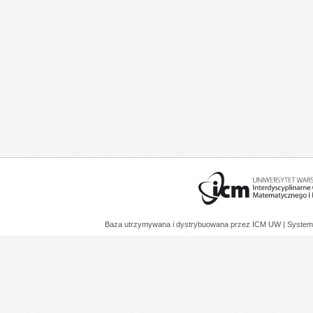
Baza utrzymywana i dystrybuowana przez
ICM UW
| System