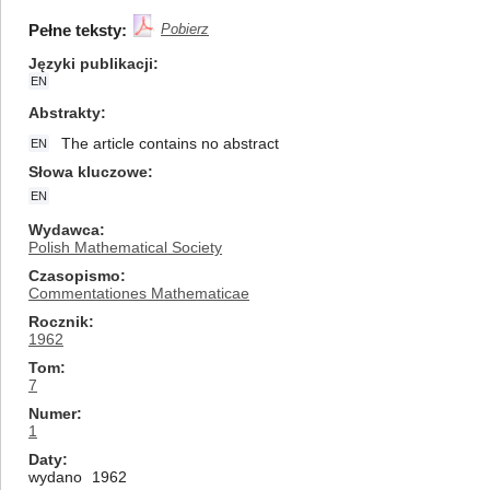
Pełne teksty:
Pobierz
Języki publikacji
EN
Abstrakty
The article contains no abstract
EN
Słowa kluczowe
EN
Wydawca
Polish Mathematical Society
Czasopismo
Commentationes Mathematicae
Rocznik
1962
Tom
7
Numer
1
Daty
wydano
1962