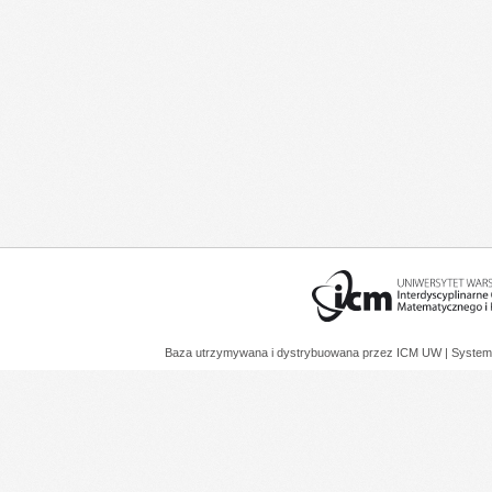
Baza utrzymywana i dystrybuowana przez
ICM UW
| System