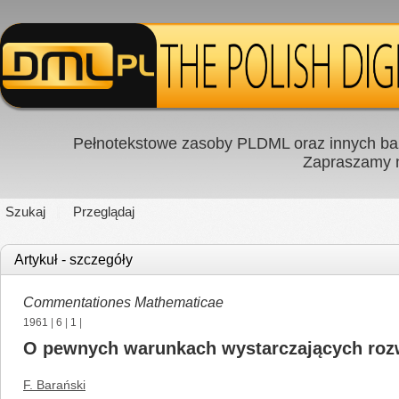
Pełnotekstowe zasoby PLDML oraz innych baz
Zapraszamy
Szukaj
Przeglądaj
Artykuł - szczegóły
Commentationes Mathematicae
1961
|
6
|
1
|
O pewnych warunkach wystarczających rozwi
F. Barański