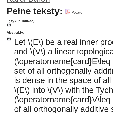
Pełne teksty:
Pobierz
Języki publikacji
EN
Abstrakty
Let \(E\) be a real inner pr
EN
and \(V\) a linear topologic
(\operatorname{card}E\leq 
set of all orthogonally addit
is dense in the space of all
\(E\) into \(V\) with the Tych
(\operatorname{card}V\leq 
of all orthogonally additive 