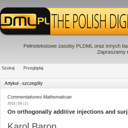
Pełnotekstowe zasoby PLDML oraz innych baz
Zapraszamy
Szukaj
Przeglądaj
Artykuł - szczegóły
Commentationes Mathematicae
2015
|
55
|
2
|
On orthogonally additive injections and sur
Karol Baron