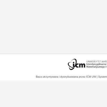
Baza utrzymywana i dystrybuowana przez
ICM UW
| System