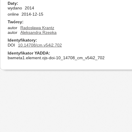
Daty
wydano
2014
online
2014-12-15
Twórcy
autor
Radosława Krantz
autor
Aleksandra Rzepka
Identyfikatory
DOI
10.14708/cm.v54i2.702
Identyfikator YADDA
bwmeta1.element.ojs-doi-10_14708_cm_v54i2_702