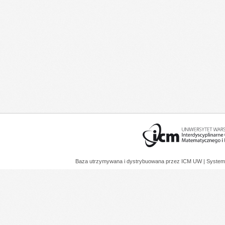
Baza utrzymywana i dystrybuowana przez
ICM UW
| System