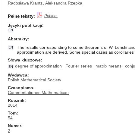
Radosława Krantz
,
Aleksandra Rzepka
Pełne teksty:
Pobierz
Języki publikacji
EN
Abstrakty
The results corresponding to some theorems of W. Łenski and
EN
approximation are derived. Some special cases as corollaries 
Słowa kluczowe
degree of approximation
Fourier series
matrix means
conju
EN
Wydawca
Polish Mathematical Society
Czasopismo
Commentationes Mathematicae
Rocznik
2014
Tom
54
Numer
2