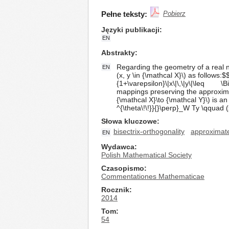
Pełne teksty:
Pobierz
Języki publikacji
EN
Abstrakty
Regarding the geometry of a real n
EN
(x, y \in {\mathcal X}\) as follows:$
{1+\varepsilon}\|x\|\,\|y\|\leq \Big\
mappings preserving the approximatel
{\mathcal X}\to {\mathcal Y}\) is an
^{\theta\!\!}}{}\perp}_W Ty \qquad (x
Słowa kluczowe
bisectrix-orthogonality
approximate
EN
Wydawca
Polish Mathematical Society
Czasopismo
Commentationes Mathematicae
Rocznik
2014
Tom
54