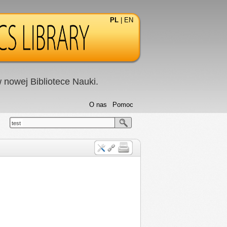
PL
|
EN
nowej Bibliotece Nauki.
O nas
Pomoc
test