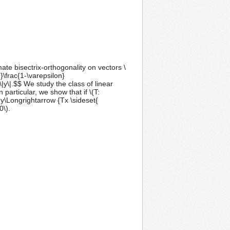
te bisectrix-orthogonality on vectors \
2}\frac{1-\varepsilon}
,\|y\|.$$ We study the class of linear
 particular, we show that if \(T:
W y\Longrightarrow {Tx \sideset{
0\).