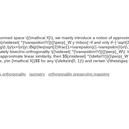
ormed space \({\mathcal X}\), we mainly introduce a notion of approxima
${x\sideset{ ^{\varepsilon\!\!}}{}\perp}_W y \mbox{~if and only if~} \sqrt{
|\,\|y\|x+\|x\|y\,\Big\|\leq\sqrt{2}\frac{1+\varepsilon}{1-\varepsilon}\|x\|\
y bisectrix-orthogonality \({\sideset{ ^{\varepsilon\!\!}}{}\perp}_W\). In
 approximate linear similarity, then $${x\sideset{ ^{\delta\!\!}}{}\perp}_
, y\in {\mathcal X})$$ for any \(\delta\in[0, 1)\) and certain \(\theta\geq 
 orthogonality
isometry
orthogonality preserving mapping