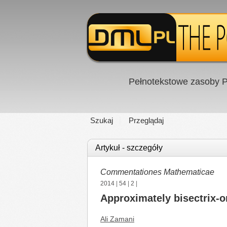
Pełnotekstowe zasoby P
Szukaj
Przeglądaj
Artykuł - szczegóły
Commentationes Mathematicae
2014
|
54
|
2
|
Approximately bisectrix-
Ali Zamani