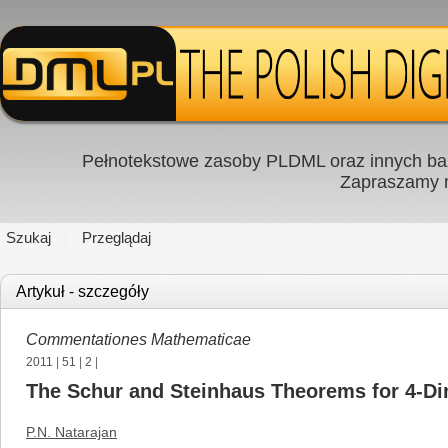
Pełnotekstowe zasoby PLDML oraz innych baz
Zapraszamy
Szukaj
Przeglądaj
Artykuł - szczegóły
Commentationes Mathematicae
2011
|
51
|
2
|
The Schur and Steinhaus Theorems for 4-Dim
P.N. Natarajan