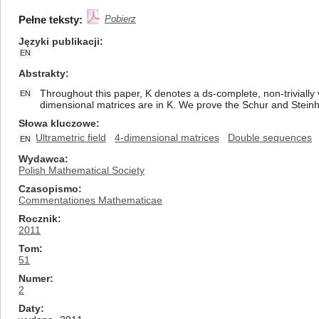
Pełne teksty:
Pobierz
Języki publikacji
EN
Abstrakty
Throughout this paper, K denotes a ds-complete, non-trivially 
EN
dimensional matrices are in K. We prove the Schur and Steinh
Słowa kluczowe
Ultrametric field
4-dimensional matrices
Double sequences
EN
Wydawca
Polish Mathematical Society
Czasopismo
Commentationes Mathematicae
Rocznik
2011
Tom
51
Numer
2
Daty