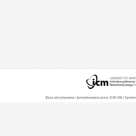
Baza utrzymywana i dystrybuowana przez
ICM UW
| System