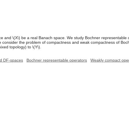
ace and \(X\) be a real Banach space. We study Bochner representable
We consider the problem of compactness and weak compactness of Boch
ixed topology) to \(Y\).
ed DF-spaces
Bochner representable operators
Weakly compact oper