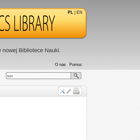
PL
|
EN
nowej Bibliotece Nauki.
O nas
Pomoc
test