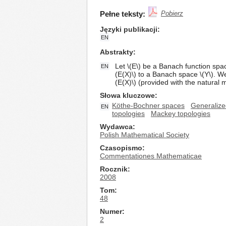
Pełne teksty:
Pobierz
Języki publikacji
EN
Abstrakty
Let \(E\) be a Banach function sp
EN
(E(X)\) to a Banach space \(Y\). 
(E(X)\) (provided with the natural m
Słowa kluczowe
Köthe-Bochner spaces
Generaliz
EN
topologies
Mackey topologies
Wydawca
Polish Mathematical Society
Czasopismo
Commentationes Mathematicae
Rocznik
2008
Tom
48
Numer
2