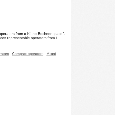
 operators from a Köthe-Bochner space \
ner representable operators from \
ators
Compact operators
Mixed