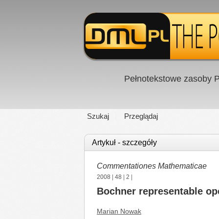
Pełnotekstowe zasoby P
Szukaj
Przeglądaj
Artykuł - szczegóły
Commentationes Mathematicae
2008
|
48
|
2
|
Bochner representable op
Marian Nowak