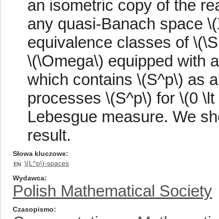
an isometric copy of the re
any quasi-Banach space \(X\
equivalence classes of \(\
\(\Omega\) equipped with a
which contains \(S^p\) as a 
processes \(S^p\) for \(0 \lt 
Lebesgue measure. We sho
result.
Słowa kluczowe
\(L^p\)-spaces
EN
Wydawca
Polish Mathematical Society
Czasopismo