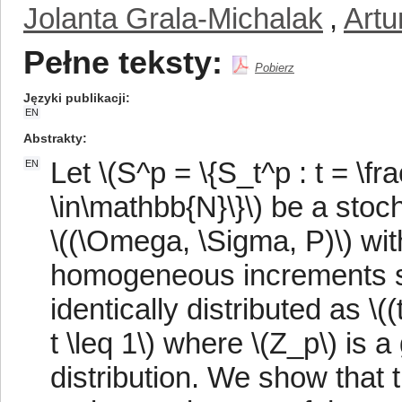
Jolanta Grala-Michalak
,
Artu
Pełne teksty:
Pobierz
Języki publikacji
EN
Abstrakty
Let \(S^p = \{S_t^p : t = \fra
EN
\in\mathbb{N}\}\) be a stoc
\((\Omega, \Sigma, P)\) wi
homogeneous increments su
identically distributed as \((
t \leq 1\) where \(Z_p\) is 
distribution. We show that t