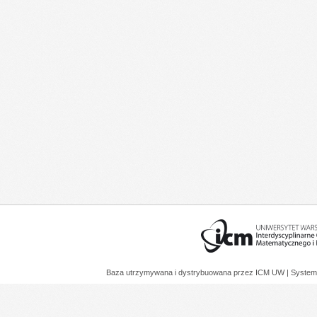
Baza utrzymywana i dystrybuowana przez
ICM UW
| System