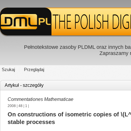
Pełnotekstowe zasoby PLDML oraz innych baz
Zapraszamy
Szukaj
Przeglądaj
Artykuł - szczegóły
Commentationes Mathematicae
2008
|
48
|
1
|
On constructions of isometric copies of \(L^p (
stable processes