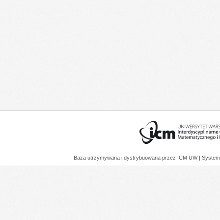
Baza utrzymywana i dystrybuowana przez
ICM UW
| System