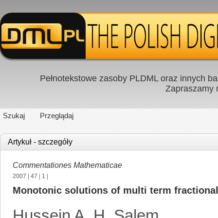
Pełnotekstowe zasoby PLDML oraz innych baz
Zapraszamy
Szukaj
Przeglądaj
Artykuł - szczegóły
Commentationes Mathematicae
2007
|
47
|
1
|
Monotonic solutions of multi term fractional
Hussein A. H. Salem