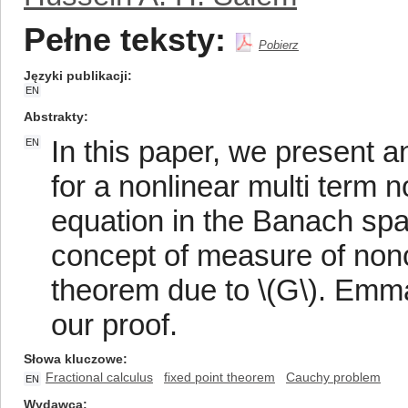
Pełne teksty:
Pobierz
Języki publikacji
EN
Abstrakty
In this paper, we present a
EN
for a nonlinear multi term n
equation in the Banach sp
concept of measure of non
theorem due to \(G\). Emman
our proof.
Słowa kluczowe
Fractional calculus
fixed point theorem
Cauchy problem
EN
Wydawca