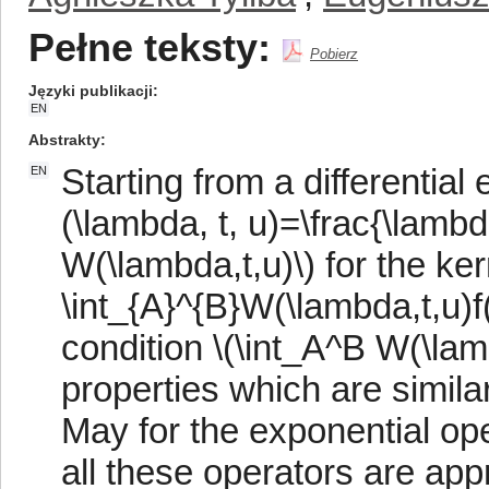
Pełne teksty:
Pobierz
Języki publikacji
EN
Abstrakty
Starting from a differential e
EN
(\lambda, t, u)=\frac{\lambd
W(\lambda,t,u)\) for the ker
\int_{A}^{B}W(\lambda,t,u)f
condition \(\int_A^B W(\la
properties which are simila
May for the exponential ope
all these operators are ap