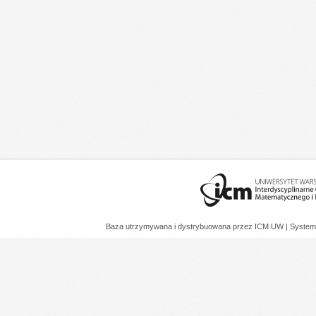
Baza utrzymywana i dystrybuowana przez
ICM UW
| System