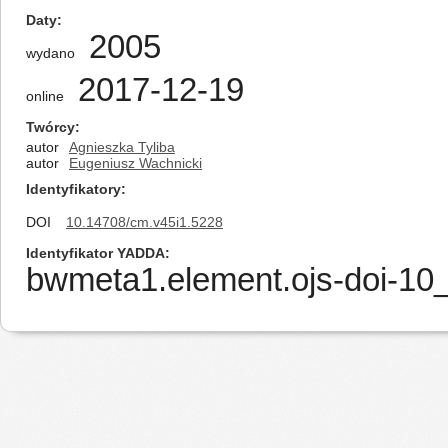
Daty
2005
wydano
2017-12-19
online
Twórcy
autor
Agnieszka Tyliba
autor
Eugeniusz Wachnicki
Identyfikatory
DOI
10.14708/cm.v45i1.5228
Identyfikator YADDA
bwmeta1.element.ojs-doi-1