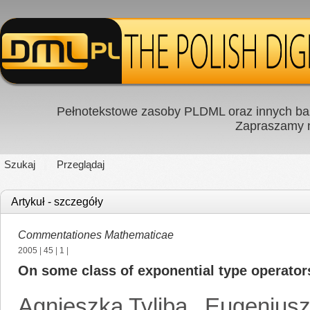
Pełnotekstowe zasoby PLDML oraz innych baz
Zapraszamy
Szukaj
Przeglądaj
Artykuł - szczegóły
Commentationes Mathematicae
2005
|
45
|
1
|
On some class of exponential type operator
Agnieszka Tyliba
,
Eugeniusz