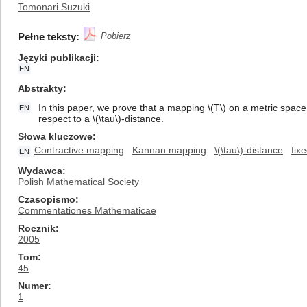
Tomonari Suzuki
Pełne teksty:
Pobierz
Języki publikacji
EN
Abstrakty
In this paper, we prove that a mapping \(T\) on a metric space is
EN
respect to a \(\tau\)-distance.
Słowa kluczowe
Contractive mapping
Kannan mapping
\(\tau\)-distance
fix
EN
Wydawca
Polish Mathematical Society
Czasopismo
Commentationes Mathematicae
Rocznik
2005
Tom
45
Numer
1