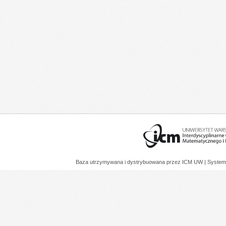
Baza utrzymywana i dystrybuowana przez
ICM UW
| System