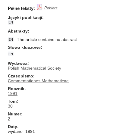
Pełne teksty:
Pobierz
Języki publikacji
EN
Abstrakty
The article contains no abstract
EN
Słowa kluczowe
EN
Wydawca
Polish Mathematical Society
Czasopismo
Commentationes Mathematicae
Rocznik
1991
Tom
30
Numer
2
Daty
wydano
1991