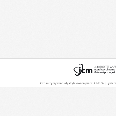
Baza utrzymywana i dystrybuowana przez
ICM UW
| System