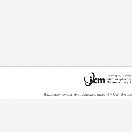
Baza utrzymywana i dystrybuowana przez
ICM UW
| System