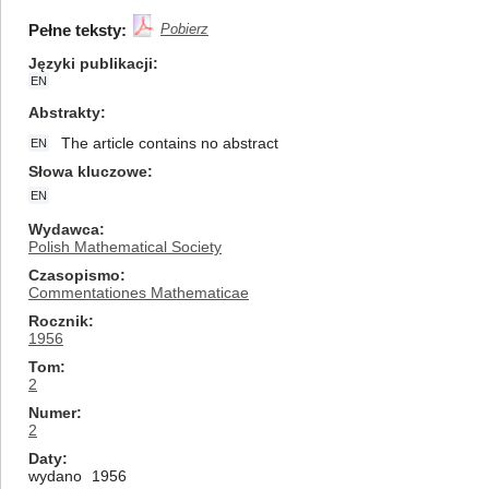
Pełne teksty:
Pobierz
Języki publikacji
EN
Abstrakty
The article contains no abstract
EN
Słowa kluczowe
EN
Wydawca
Polish Mathematical Society
Czasopismo
Commentationes Mathematicae
Rocznik
1956
Tom
2
Numer
2
Daty
wydano
1956