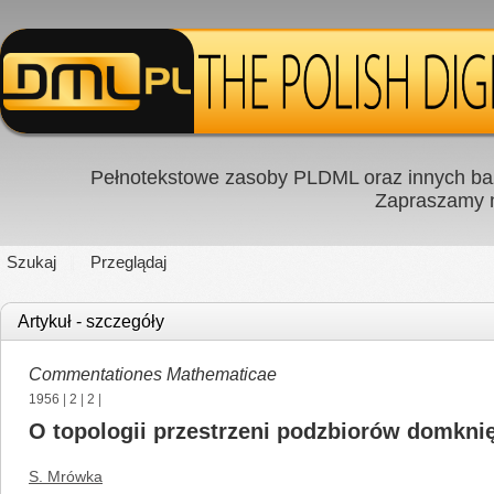
Pełnotekstowe zasoby PLDML oraz innych baz
Zapraszamy
Szukaj
Przeglądaj
Artykuł - szczegóły
Commentationes Mathematicae
1956
|
2
|
2
|
O topologii przestrzeni podzbiorów domkni
S. Mrówka