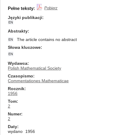
Pełne teksty:
Pobierz
Języki publikacji
EN
Abstrakty
The article contains no abstract
EN
Słowa kluczowe
EN
Wydawca
Polish Mathematical Society
Czasopismo
Commentationes Mathematicae
Rocznik
1956
Tom
2
Numer
2
Daty
wydano
1956