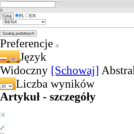
PL
EN
Preferencje
Język
Widoczny
[Schowaj]
Abstra
Liczba wyników
Artykuł - szczegóły