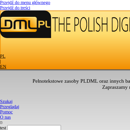
Przejdź do menu głównego
Przejdź do treści
PL
|
EN
Pełnotekstowe zasoby PLDML oraz innych baz
Zapraszamy
Szukaj
Przeglądaj
Pomoc
O nas
test