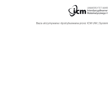
Baza utrzymywana i dystrybuowana przez
ICM UW
| System