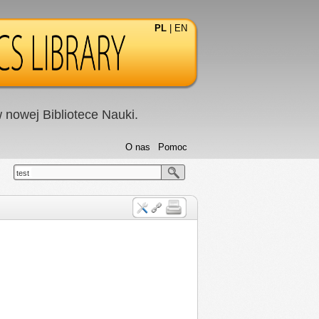
PL
|
EN
nowej Bibliotece Nauki.
O nas
Pomoc
test