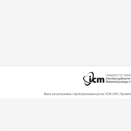
Baza utrzymywana i dystrybuowana przez
ICM UW
| System