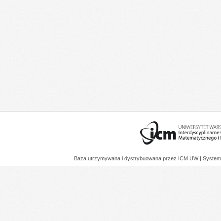
Baza utrzymywana i dystrybuowana przez
ICM UW
| System