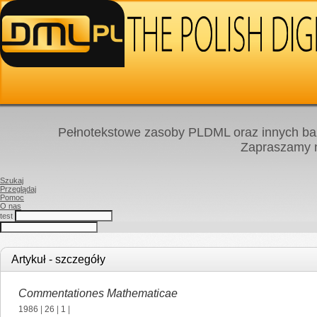
Pełnotekstowe zasoby PLDML oraz innych baz
Zapraszamy
Szukaj
Przeglądaj
Pomoc
O nas
test
Artykuł - szczegóły
Commentationes Mathematicae
1986
|
26
|
1
|