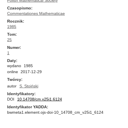
Polish Mathematical Society
Czasopismo
Commentationes Mathematicae
Rocznik
1985
Tom
25
Numer
1
Daty
wydano
1985
online
2017-12-29
Twórcy
autor
S. Stoiński
Identyfikatory
DOI
10.14708/cm.v25i1.6124
Identyfikator YADDA
bwmeta1.element.ojs-doi-10_14708_cm_v25i1_6124