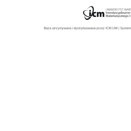
Baza utrzymywana i dystrybuowana przez
ICM UW
| System