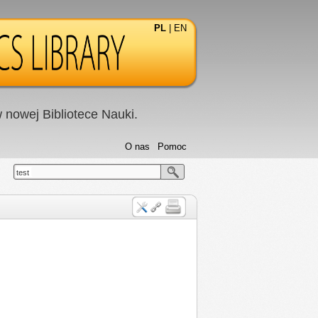
PL
|
EN
nowej Bibliotece Nauki.
O nas
Pomoc
test