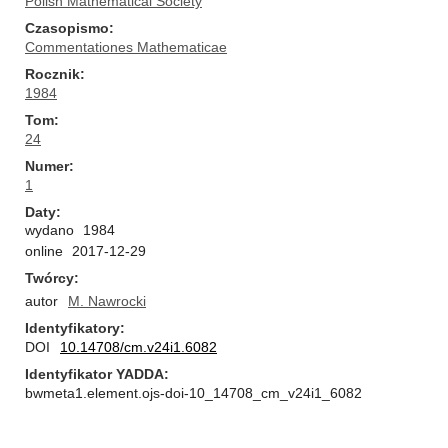
Polish Mathematical Society
Czasopismo
Commentationes Mathematicae
Rocznik
1984
Tom
24
Numer
1
Daty
wydano
1984
online
2017-12-29
Twórcy
autor
M. Nawrocki
Identyfikatory
DOI
10.14708/cm.v24i1.6082
Identyfikator YADDA
bwmeta1.element.ojs-doi-10_14708_cm_v24i1_6082