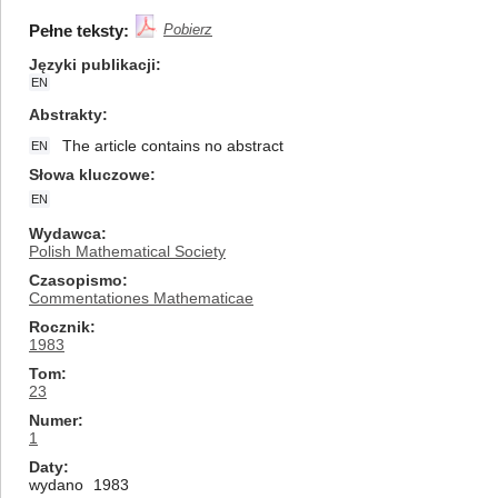
Pełne teksty:
Pobierz
Języki publikacji
EN
Abstrakty
The article contains no abstract
EN
Słowa kluczowe
EN
Wydawca
Polish Mathematical Society
Czasopismo
Commentationes Mathematicae
Rocznik
1983
Tom
23
Numer
1
Daty
wydano
1983