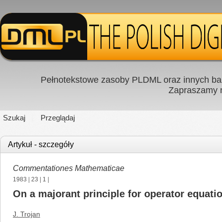
Pełnotekstowe zasoby PLDML oraz innych baz
Zapraszamy
Szukaj
Przeglądaj
Artykuł - szczegóły
Commentationes Mathematicae
1983
|
23
|
1
|
On a majorant principle for operator equati
J. Trojan