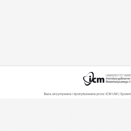
Baza utrzymywana i dystrybuowana przez
ICM UW
| System