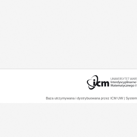
Baza utrzymywana i dystrybuowana przez
ICM UW
| System