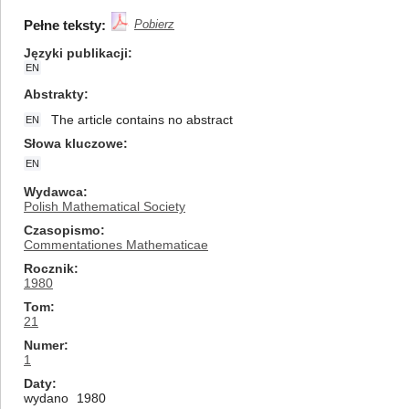
Pełne teksty:
Pobierz
Języki publikacji
EN
Abstrakty
The article contains no abstract
EN
Słowa kluczowe
EN
Wydawca
Polish Mathematical Society
Czasopismo
Commentationes Mathematicae
Rocznik
1980
Tom
21
Numer
1
Daty
wydano
1980