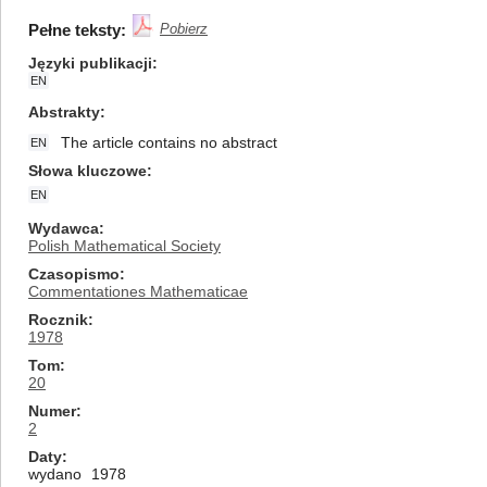
Pełne teksty:
Pobierz
Języki publikacji
EN
Abstrakty
The article contains no abstract
EN
Słowa kluczowe
EN
Wydawca
Polish Mathematical Society
Czasopismo
Commentationes Mathematicae
Rocznik
1978
Tom
20
Numer
2
Daty
wydano
1978