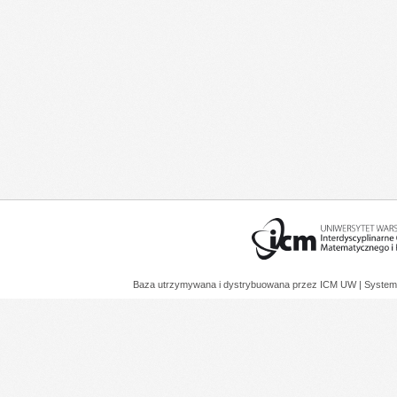
Baza utrzymywana i dystrybuowana przez
ICM UW
| System