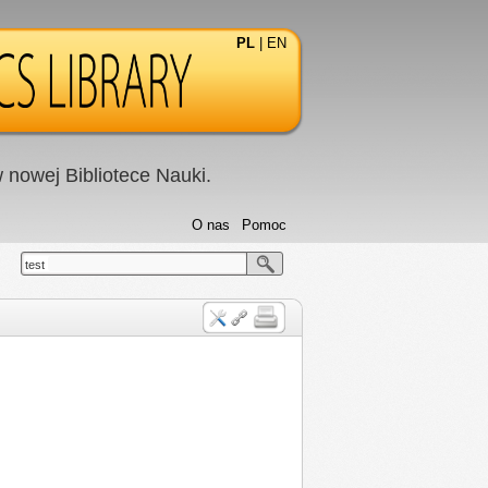
PL
|
EN
nowej Bibliotece Nauki.
O nas
Pomoc
test