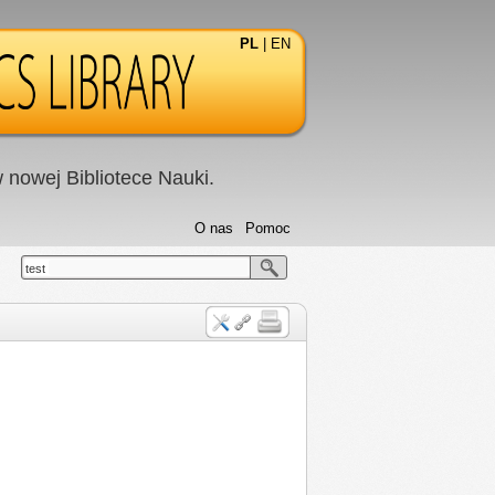
PL
|
EN
nowej Bibliotece Nauki.
O nas
Pomoc
test