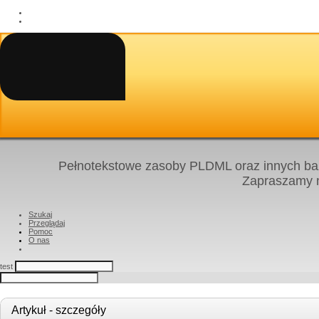
Pełnotekstowe zasoby PLDML oraz innych baz
Zapraszamy
Szukaj
Przeglądaj
Pomoc
O nas
test
Artykuł - szczegóły