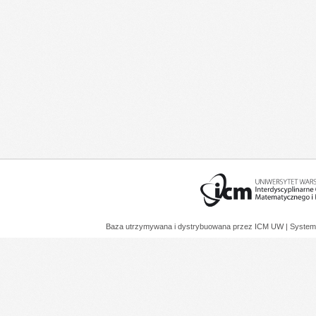
Baza utrzymywana i dystrybuowana przez
ICM UW
| System