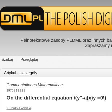
Pełnotekstowe zasoby PLDML oraz innych baz
Zapraszamy
Szukaj
Przeglądaj
Artykuł - szczegóły
Commentationes Mathematicae
1970
|
13
|
2
|
On the differential equation \(y''-a(x)y =0\)
Z. Polniakowski