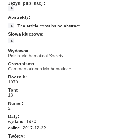
Języki publikacji
EN
Abstrakty
The article contains no abstract
EN
Słowa kluczowe
EN
Wydawca
Polish Mathematical Society
Czasopismo
Commentationes Mathematicae
Rocznik
1970
Tom
13
Numer
2
Daty
wydano
1970
online
2017-12-22
Twórcy