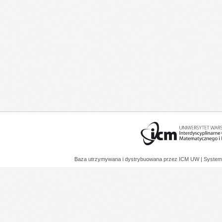
Baza utrzymywana i dystrybuowana przez
ICM UW
| System