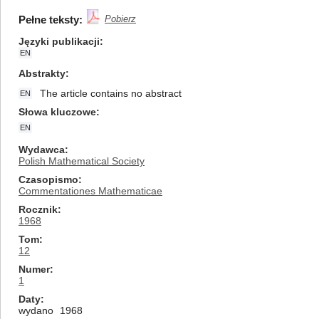
Pełne teksty:
Pobierz
Języki publikacji
EN
Abstrakty
The article contains no abstract
EN
Słowa kluczowe
EN
Wydawca
Polish Mathematical Society
Czasopismo
Commentationes Mathematicae
Rocznik
1968
Tom
12
Numer
1
Daty
wydano
1968