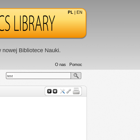
PL
|
EN
nowej Bibliotece Nauki.
O nas
Pomoc
test