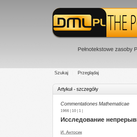
Pełnotekstowe zasoby P
Szukaj
Przeglądaj
Artykuł - szczegóły
Commentationes Mathematicae
1966
|
10
|
1
|
Исследование непрерыв
И. Антосик