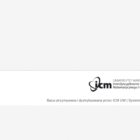
Baza utrzymywana i dystrybuowana przez
ICM UW
| System