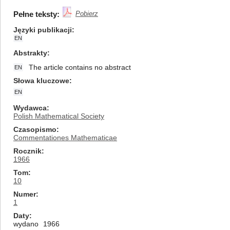
Pełne teksty:
Pobierz
Języki publikacji
EN
Abstrakty
The article contains no abstract
EN
Słowa kluczowe
EN
Wydawca
Polish Mathematical Society
Czasopismo
Commentationes Mathematicae
Rocznik
1966
Tom
10
Numer
1
Daty
wydano
1966