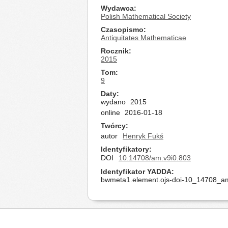
Wydawca
Polish Mathematical Society
Czasopismo
Antiquitates Mathematicae
Rocznik
2015
Tom
9
Daty
wydano
2015
online
2016-01-18
Twórcy
autor
Henryk Fukś
Identyfikatory
DOI
10.14708/am.v9i0.803
Identyfikator YADDA
bwmeta1.element.ojs-doi-10_14708_a