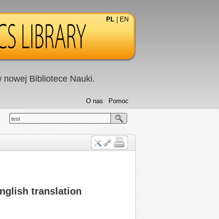
PL
|
EN
nowej Bibliotece Nauki.
O nas
Pomoc
test
glish translation