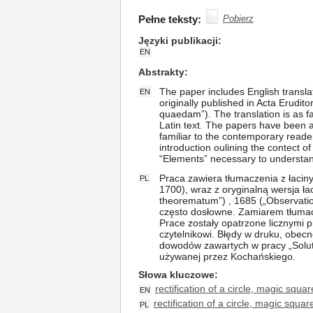
Pełne teksty:
Pobierz
Języki publikacji
EN
Abstrakty
The paper includes English transla
EN
originally published in Acta Erudi
quaedam”). The translation is as fai
Latin text. The papers have been 
familiar to the contemporary reader.
introduction oulining the contect o
“Elements” necessary to understan
Praca zawiera tłumaczenia z łaci
PL
1700), wraz z oryginalną wersja ła
theorematum”) , 1685 („Observatio
często dosłowne. Zamiarem tłumac
Prace zostały opatrzone licznymi 
czytelnikowi. Błędy w druku, obec
dowodów zawartych w pracy „Soluti
używanej przez Kochańskiego.
Słowa kluczowe
rectification of a circle, magic squ
EN
rectification of a circle, magic squ
PL