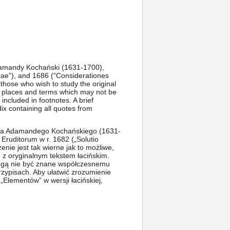
 Adamandy Kochański (1631-1700),
icae”), and 1686 (“Considerationes
o those who wish to study the original
, places and terms which may not be
 included in footnotes. A brief
ix containing all quotes from
dama Adamandego Kochańskiego (1631-
Eruditorum w r. 1682 („Solutio
ie jest tak wierne jak to możliwe,
z oryginalnym tekstem łacińskim.
 mogą nie być znane współczesnemu
zypisach. Aby ułatwić zrozumienie
Elementów” w wersji łacińskiej,