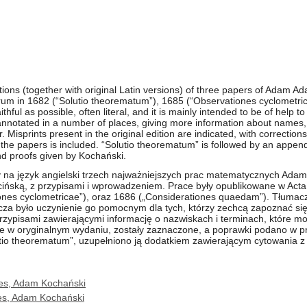
tions (together with original Latin versions) of three papers of Adam
torum in 1682 (“Solutio theorematum”), 1685 (“Observationes cyclometr
thful as possible, often literal, and it is mainly intended to be of help t
annotated in a number of places, giving more information about names
 Misprints present in the original edition are indicated, with corrections
f the papers is included. “Solutio theorematum” is followed by an append
d proofs given by Kochański.
ny na język angielski trzech najważniejszych prac matematycznych A
cińską, z przypisami i wprowadzeniem. Prace były opublikowane w Acta 
nes cyclometricae”), oraz 1686 („Considerationes quaedam”). Tłumaczen
za było uczynienie go pomocnym dla tych, którzy zechcą zapoznać się 
przypisami zawierającymi informację o nazwiskach i terminach, które
ne w oryginalnym wydaniu, zostały zaznaczone, a poprawki podano w pr
o theorematum”, uzupełniono ją dodatkiem zawierającym cytowania z „
ares, Adam Kochański
ares, Adam Kochański