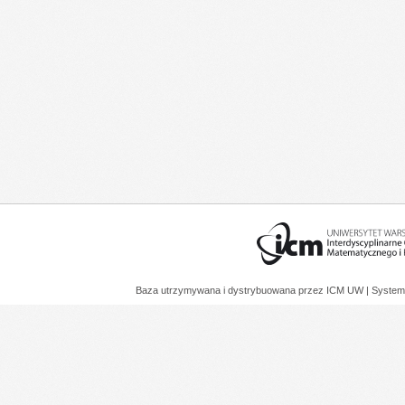
Baza utrzymywana i dystrybuowana przez
ICM UW
| System