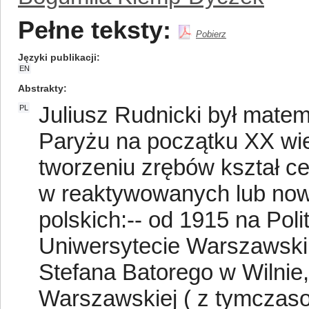
Pełne teksty:
Pobierz
Języki publikacji
EN
Abstrakty
Juliusz Rudnicki był mate
PL
Paryżu na początku XX wiek
tworzeniu zrębów kształ c
w reaktywowanych lub now
polskich:-- od 1915 na Pol
Uniwersytecie Warszawski
Stefana Batorego w Wilnie,
Warszawskiej ( z tymczaso