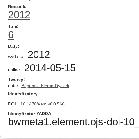
Rocznik
2012
Tom
6
Daty
2012
wydano
2014-05-15
online
Twórcy
autor
Bogumiła Klemp-Dyczek
Identyfikatory
DOI
10.14708/am.v6i0.566
Identyfikator YADDA
bwmeta1.element.ojs-doi-1