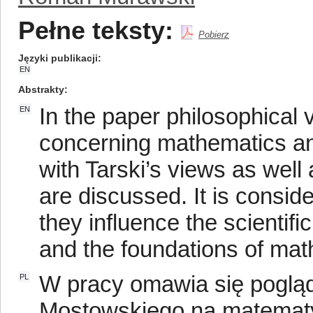
Pełne teksty:
Pobierz
Języki publikacji
EN
Abstrakty
In the paper philosophical
EN
concerning mathematics an
with Tarski’s views as well
are discussed. It is consid
they influence the scientif
and the foundations of mat
W pracy omawia się poglądy
PL
Mostowskiego na matematyk