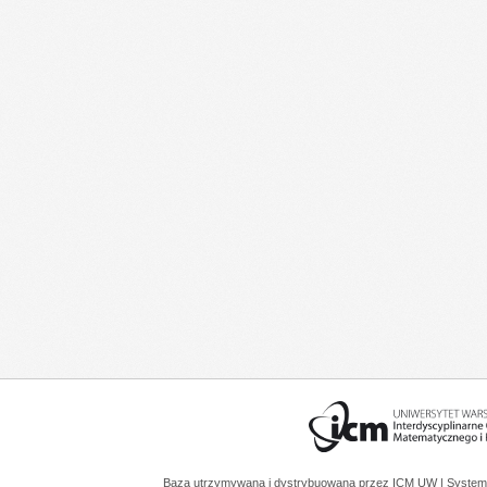
Baza utrzymywana i dystrybuowana przez
ICM UW
| System