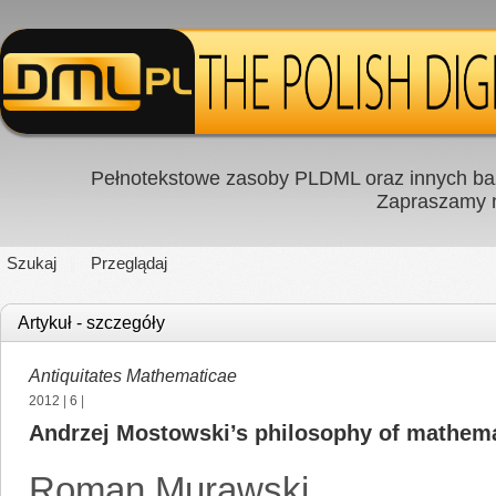
Pełnotekstowe zasoby PLDML oraz innych baz
Zapraszamy
Szukaj
Przeglądaj
Artykuł - szczegóły
Antiquitates Mathematicae
2012
|
6
|
Andrzej Mostowski’s philosophy of mathema
Roman Murawski