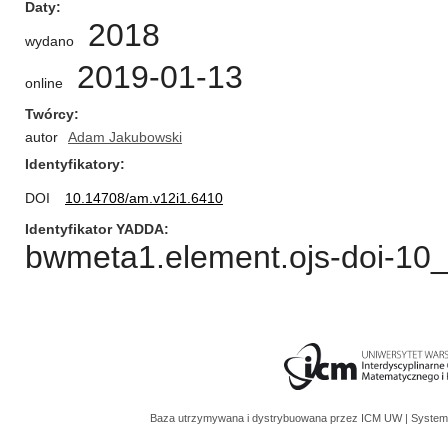
Daty
2018
wydano
2019-01-13
online
Twórcy
autor
Adam Jakubowski
Identyfikatory
DOI
10.14708/am.v12i1.6410
Identyfikator YADDA
bwmeta1.element.ojs-doi-1
Baza utrzymywana i dystrybuowana przez
ICM UW
| System