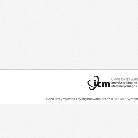
Baza utrzymywana i dystrybuowana przez
ICM UW
| System