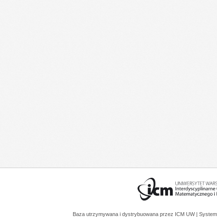
Baza utrzymywana i dystrybuowana przez
ICM UW
| System