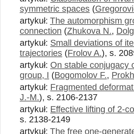
symmetric spaces
(
Gregorovi
artykuł:
The automorphism grou
connection
(
Zhukova N.
,
Dolg
artykuł:
Small deviations of it
trajectories
(
Frolov A.
), s. 20
artykuł:
On stable conjugacy o
group, I
(
Bogomolov F.
,
Prokh
artykuł:
Fragmented deformatio
J.-M.
), s. 2106-2137
artykuł:
Effective lifting of 2
s. 2138-2149
artykuł:
The free one-generated