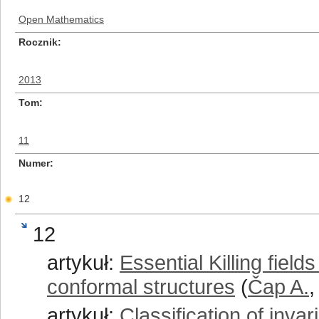
Open Mathematics
Rocznik
2013
Tom
11
Numer
12
12
artykuł:
Essential Killing field
conformal structures
(
Čap A.
artykuł:
Classification of inva