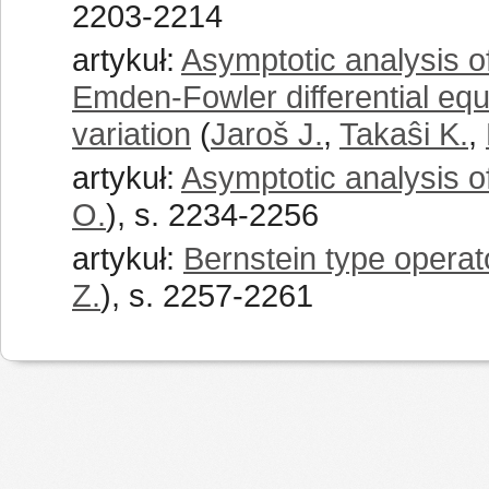
2203-2214
artykuł:
Asymptotic analysis of
Emden-Fowler differential equ
variation
(
Jaroš J.
,
Takaŝi K.
,
artykuł:
Asymptotic analysis of
O.
), s. 2234-2256
artykuł:
Bernstein type operato
Z.
), s. 2257-2261