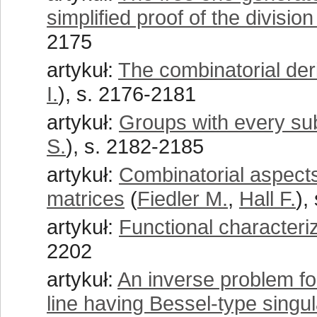
simplified proof of the divisio
2175
artykuł:
The combinatorial der
I.
), s. 2176-2181
artykuł:
Groups with every su
S.
), s. 2182-2185
artykuł:
Combinatorial aspect
matrices
(
Fiedler M.
,
Hall F.
),
artykuł:
Functional characteri
2202
artykuł:
An inverse problem for
line having Bessel-type singula