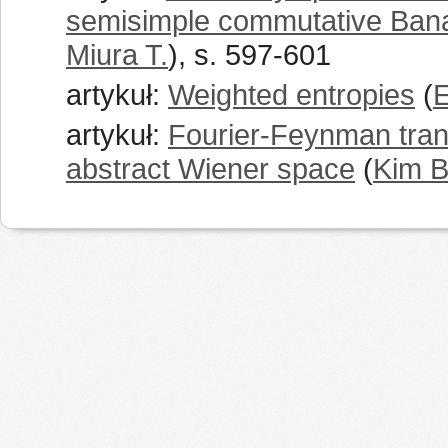
semisimple commutative Ban
Miura T.
), s. 597-601
artykuł:
Weighted entropies
(
E
artykuł:
Fourier-Feynman tran
abstract Wiener space
(
Kim B