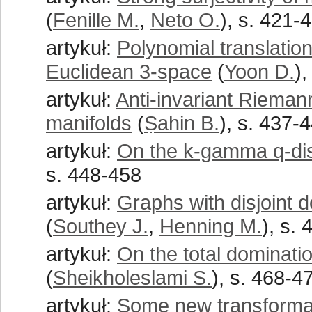
(
Fenille M.
,
Neto O.
), s. 421-
artykuł:
Polynomial translatio
Euclidean 3-space
(
Yoon D.
)
artykuł:
Anti-invariant Rieman
manifolds
(
Ṣahin B.
), s. 437-
artykuł:
On the k-gamma q-dis
s. 448-458
artykuł:
Graphs with disjoint 
(
Southey J.
,
Henning M.
), s.
artykuł:
On the total dominati
(
Sheikholeslami S.
), s. 468-4
artykuł:
Some new transformat