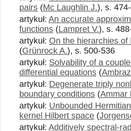
pairs
(
Mc Laughlin J.
), s. 474
artykuł:
An accurate approxima
functions
(
Lampret V.
), s. 48
artykuł:
On the hierarchies o
(
Grünrock A.
), s. 500-536
artykuł:
Solvability of a coupl
differential equations
(
Ambraze
artykuł:
Degenerate triply no
boundary conditions
(
Ammar 
artykuł:
Unbounded Hermitian 
kernel Hilbert space
(
Jorgens
artykuł:
Additively spectral-ra