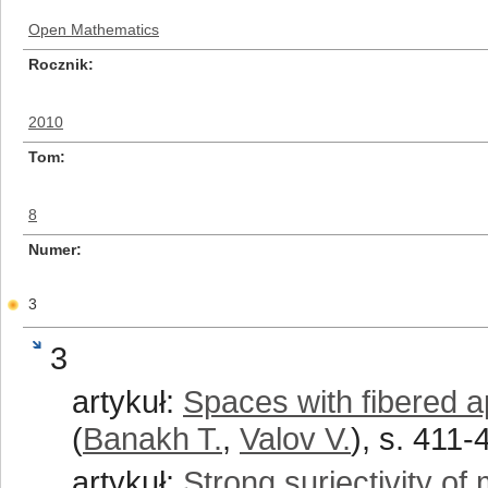
Open Mathematics
Rocznik
2010
Tom
8
Numer
3
3
artykuł:
Spaces with fibered a
(
Banakh T.
,
Valov V.
), s. 411-
artykuł:
Strong surjectivity o